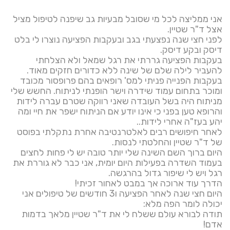
אני ממליצה לכל מי שסובל מבעיות גב שיפנה לטיפול מציל
אצל ד"ר שטיין.
לפני חצי שנה נפצעתי בגב ובעקבות הפציעה נוצרו לי בלט
דיסק ובקע דיסק.
בעקבות הפציעה גררתי את רגל שמאל ולא הצלחתי
להעביר לילה שלם של שינה ללא כדורים חזקים מאוד.
בעקבות הפנייה פניתי למס' רופאים בהם פרופסור מכובד
ומוכר בתחום עמוד שידרה וישר הופנתי לניתוח. החשש שלי
מניתוח היה בשל העובדה שאני רווקה שטרם עברה לידות
והרופא טען בפני כי אינו יודע אם הניתוח ישפר את חיי ומה
יהע בעז"ה אחרי לידות..
לאחר חיפושים רבים לאלט
רנטיבה אחרת נתקלתי בפוסט
של ד"ר שטיין והחלטתי לנסות.
היום ברוך השם השינה שלי יותר טובה יש לי פחות לחצים
בעמוד השדרה בפעילות היום יומית, אני כבר לא גוררת את
רגל ויש לי שיפור גדול בהרגשה.
הדרך עוד ארוכה אך במבט לאחור זכיתי!
היום חצי שנה לאחר הפציעה ו3 חודשים של טיפולים אני
יכולה לומר הפה מלא:
תודה לבורא עולם ששלח לי את ד"ר שטיין מלאך בדמות
אדם!