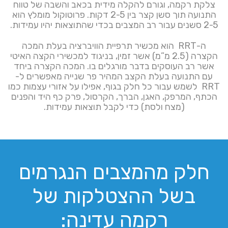
צלקת רקמה, וגורם להקלה מידית בכאב והשבה של טווח
התנועה תוך סשן קצר בין 2-5 דקות. פרוטוקול מומלץ הוא
2-5 סשנים עבור רב המצבים בכדי שהתוצאות יהיו עמידות.
ה-RRT הוא מכשיר תרפיית הוויברציה בעלת המכה
הקצרה (2.5 מ”מ) אשר זמין, בניגוד למכשירי הקצה האיטי
אשר רב העוסקים בדבר מורגלים בו. המכה הקצרה ביחד
עם התנועה בעלת הקצב המהיר פר שנייה מאפשרים ל-
RRT לשמש עבור כל חלק בגוף, אפילו על אזורי עצמות כמו
הכתף, המרפק, האגן, הברך, הקרסול, פרק כף היד והפנים
(מצח ולסת) כדי לקבל תוצאות עמידות.
חלק מהמצבים הנגרמים
בשל ההצטלקות של
רקמה עדינה: