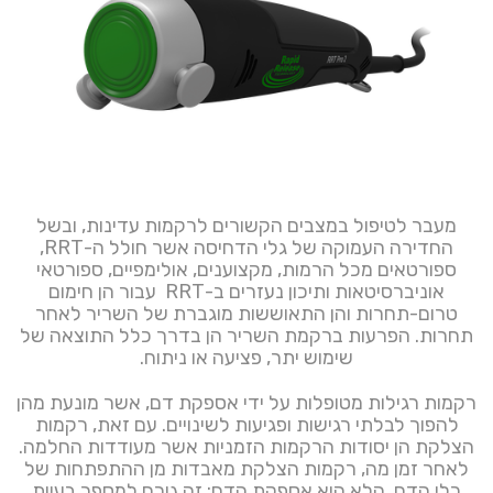
מעבר לטיפול במצבים הקשורים לרקמות עדינות, ובשל
החדירה העמוקה של גלי הדחיסה אשר חולל ה-RRT,
ספורטאים מכל הרמות, מקצוענים, אולימפיים, ספורטאי
אוניברסיטאות ותיכון נעזרים ב-RRT עבור הן חימום
טרום-תחרות והן התאוששות מוגברת של השריר לאחר
תחרות. הפרעות ברקמת השריר הן בדרך כלל התוצאה של
שימוש יתר, פציעה או ניתוח.
רקמות רגילות מטופלות על ידי אספקת דם, אשר מונעת מהן
להפוך לבלתי רגישות ופגיעות לשינויים. עם זאת, רקמות
הצלקת הן יסודות הרקמות הזמניות אשר מעודדות החלמה.
לאחר זמן מה, רקמות הצלקת מאבדות מן ההתפתחות של
כלי הדם, הלא היא אספקת הדם; זה גורם למספר בעיות