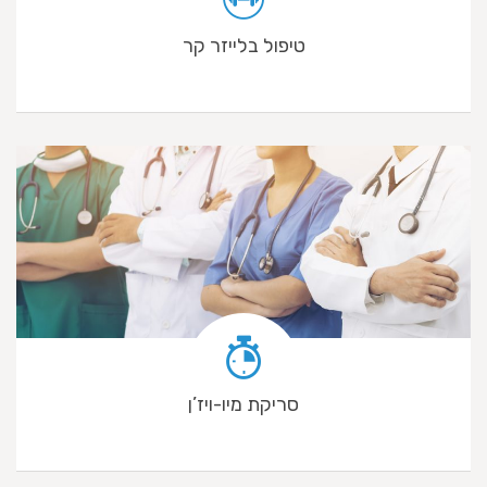
טיפול בלייזר קר
סריקת מיו-ויז’ן