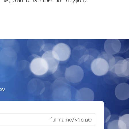
לבסוף, כמו “הגב ששבר את גב הגמל”, אנו
עכש