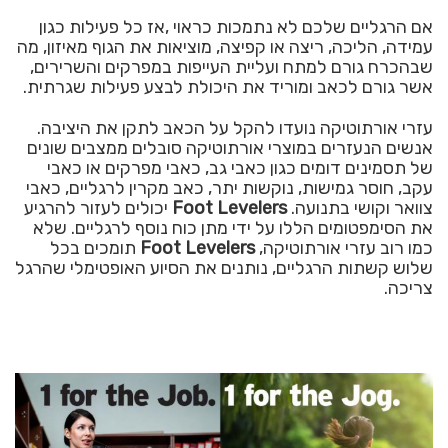
אם הרגליים שלכם לא נתמכות כראוי ,אז כל פעילות כגון
עמידה, הליכה, ריצה או קפיצה, מוציאות את הגוף מאיזון, מה
שבהכרח גורם למתח ועליית העייפות במפרקים והשרירים,
אשר גורם לכאב ומוריד את היכולת לבצע פעילות שגרתית.
עזרי אורתוטיקה נועדו להקל על הכאב לתקן את היציבה.
אנשים הנעזרים במוצרי אורתוטיקה סובלים ממצבים שונים
של תסמינים דומים כגון כאבי גב, כאבי מפרקים או כאבי
עקב, חוסר גמישות, נוקשות יתר, כאב מקרין לרגליים, כאבי
צוואר וקושי בתנועה.
Foot Levelers
יכולים לעזור להרגיע
את הסימפטומים הללו על ידי מתן כוח נוסף לרגליים. שלא
כמו רוב עזרי אורתוטיקה,
Foot Levelers
תומכים בכל
שלוש קשתות הרגליים, נותנים את הסיוע האופטימלי שהרגל
צריכה.